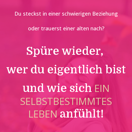
Du steckst in einer schwierigen Beziehung
oder trauerst einer alten nach?
Spüre wieder,
wer du eigentlich bist
EIN
und wie sich
SELBSTBESTIMMTES
LEBEN
anfühlt!