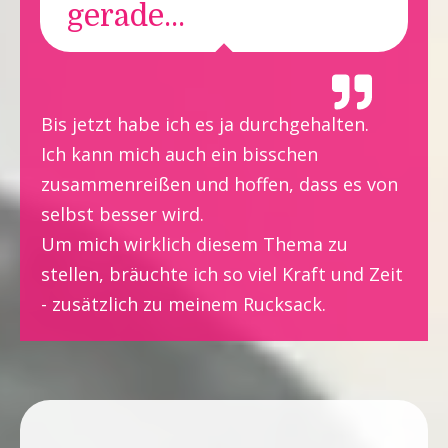
gerade...
Bis jetzt habe ich es ja durchgehalten.
Ich kann mich auch ein bisschen
zusammenreißen und hoffen, dass es von
selbst besser wird.
Um mich wirklich diesem Thema zu
stellen, bräuchte ich so viel Kraft und Zeit
- zusätzlich zu meinem Rucksack.