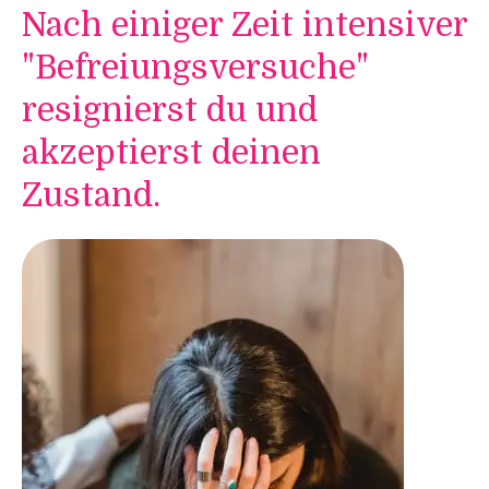
Nach einiger Zeit intensiver
"Befreiungsversuche"
resignierst du und
akzeptierst deinen
Zustand.